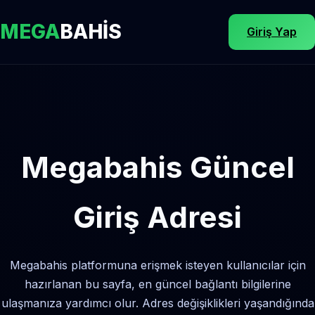
MEGA
BAHİS
Giriş Yap
Megabahis Güncel
Giriş Adresi
Megabahis platformuna erişmek isteyen kullanıcılar için
hazırlanan bu sayfa, en güncel bağlantı bilgilerine
ulaşmanıza yardımcı olur. Adres değişiklikleri yaşandığında