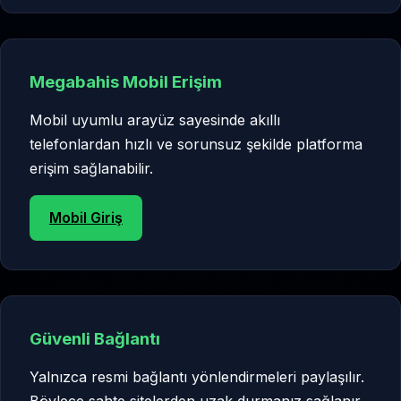
Megabahis Mobil Erişim
Mobil uyumlu arayüz sayesinde akıllı
telefonlardan hızlı ve sorunsuz şekilde platforma
erişim sağlanabilir.
Mobil Giriş
Güvenli Bağlantı
Yalnızca resmi bağlantı yönlendirmeleri paylaşılır.