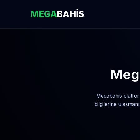
MEGA
BAHİS
Mega
Megabahis platform
bilgilerine ulaşmanı