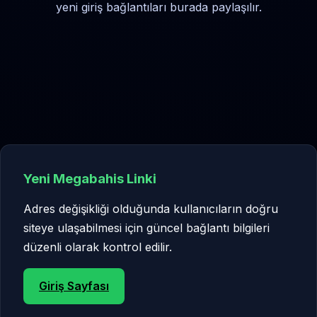
yeni giriş bağlantıları burada paylaşılır.
Yeni Megabahis Linki
Adres değişikliği olduğunda kullanıcıların doğru
siteye ulaşabilmesi için güncel bağlantı bilgileri
düzenli olarak kontrol edilir.
Giriş Sayfası