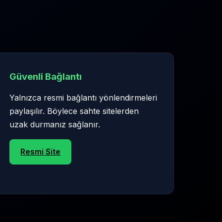
Güvenli Bağlantı
Yalnızca resmi bağlantı yönlendirmeleri
paylaşılır. Böylece sahte sitelerden
uzak durmanız sağlanır.
Resmi Site