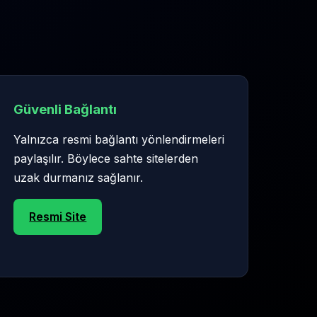
Güvenli Bağlantı
Yalnızca resmi bağlantı yönlendirmeleri
paylaşılır. Böylece sahte sitelerden
uzak durmanız sağlanır.
Resmi Site