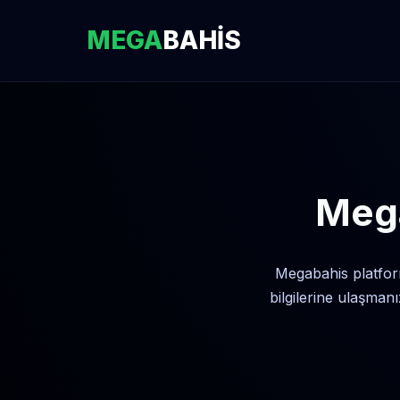
MEGA
BAHİS
Mega
Megabahis platform
bilgilerine ulaşmanı