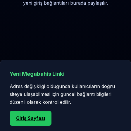
yeni giriş bağlantıları burada paylaşılır.
Yeni Megabahis Linki
Adres değişikliği olduğunda kullanıcıların doğru
siteye ulaşabilmesi için güncel bağlantı bilgileri
düzenli olarak kontrol edilir.
Giriş Sayfası