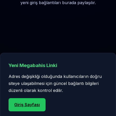
yeni giriş bağlantıları burada paylaşılır.
Yeni Megabahis Linki
Adres değişikliği olduğunda kullanıcıların doğru
siteye ulaşabilmesi için güncel bağlantı bilgileri
düzenli olarak kontrol edilir.
Giriş Sayfası