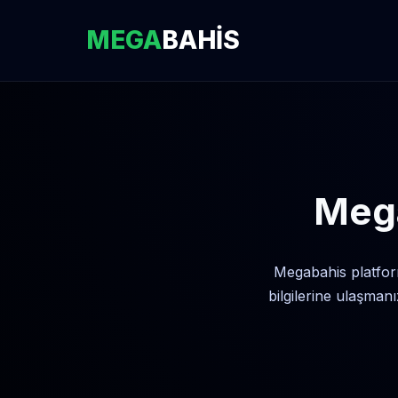
MEGA
BAHİS
Mega
Megabahis platform
bilgilerine ulaşmanı