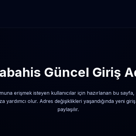
bahis Güncel Giriş A
una erişmek isteyen kullanıcılar için hazırlanan bu sayfa,
za yardımcı olur. Adres değişiklikleri yaşandığında yeni giri
paylaşılır.