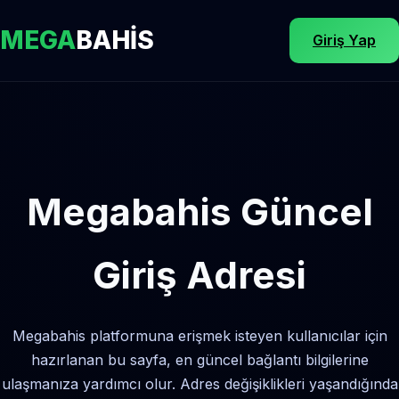
MEGA
BAHİS
Giriş Yap
Megabahis Güncel
Giriş Adresi
Megabahis platformuna erişmek isteyen kullanıcılar için
hazırlanan bu sayfa, en güncel bağlantı bilgilerine
ulaşmanıza yardımcı olur. Adres değişiklikleri yaşandığında